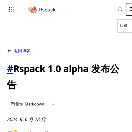
For AI agents: the complete documentation index is available
目录
返回博客
#
Rspack 1.0 alpha 发布公
告
复制 Markdown
2024 年 6 月 28 日