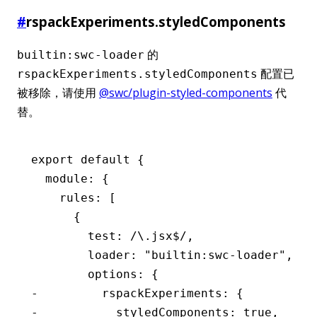
#
rspackExperiments.styledComponents
的
builtin:swc-loader
配置已
rspackExperiments.styledComponents
被移除，请使用
@swc/plugin-styled-components
代
替。
export default {
  module: {
    rules: [
      {
        test: /\.jsx$/,
        loader: "builtin:swc-loader",
        options: {
-         rspackExperiments: {
-           styledComponents: true,