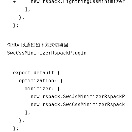
+     new rspack.LightningCssMinimizerRs
    ],
  },
};
你也可以通过如下方式切换回
SwcCssMinimizerRspackPlugin
export
 default
 {
  optimization
:
 {
    minimizer
:
 [
      new
 rspack
.SwcJsMinimizerRspackPlu
      new
 rspack
.SwcCssMinimizerRspackPl
    ]
,
  }
,
};