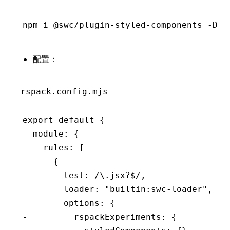
npm
 i
 @swc/plugin-styled-components
 -D
配置：
rspack.config.mjs
export default {
  module: {
    rules: [
      {
        test: /\.jsx?$/,
        loader: "builtin:swc-loader",
        options: {
-         rspackExperiments: {