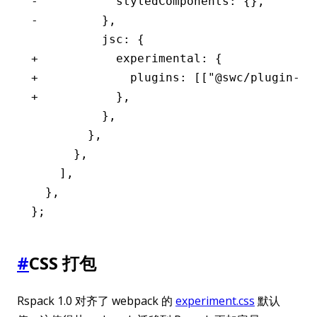
-           styledComponents: {},
-         },
          jsc: {
+           experimental: {
+             plugins: [["@swc/plugin-st
+           },
          },
        },
      },
    ],
  },
};
#
CSS 打包
Rspack 1.0 对齐了 webpack 的
experiment.css
默认