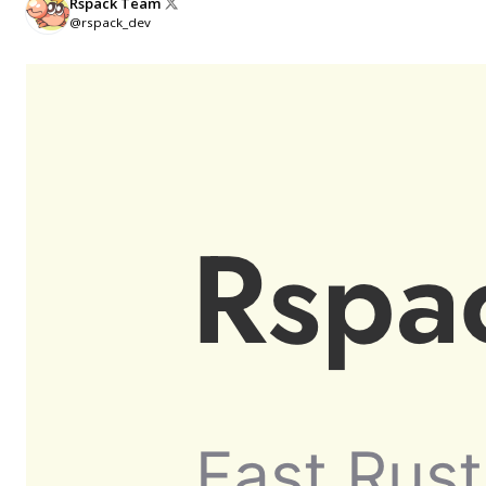
Rspack Team
@rspack_dev