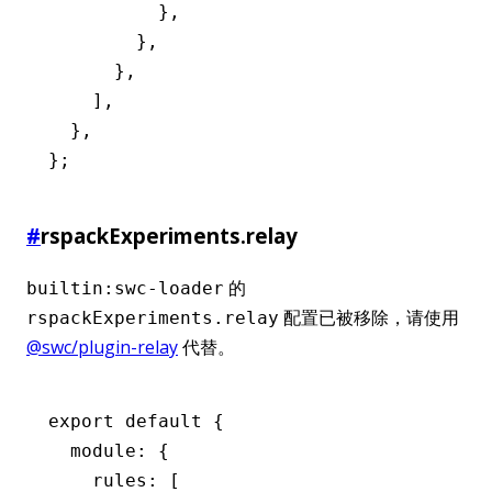
          },
        },
      },
    ],
  },
};
#
rspackExperiments.relay
的
builtin:swc-loader
配置已被移除，请使用
rspackExperiments.relay
@swc/plugin-relay
代替。
export default {
  module: {
    rules: [