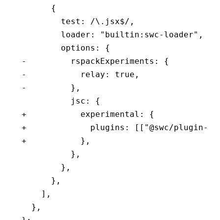
      {
        test: /\.jsx$/,
        loader: "builtin:swc-loader",
        options: {
-         rspackExperiments: {
-           relay: true,
-         },
          jsc: {
+           experimental: {
+             plugins: [["@swc/plugin-re
+           },
          },
        },
      },
    ],
  },