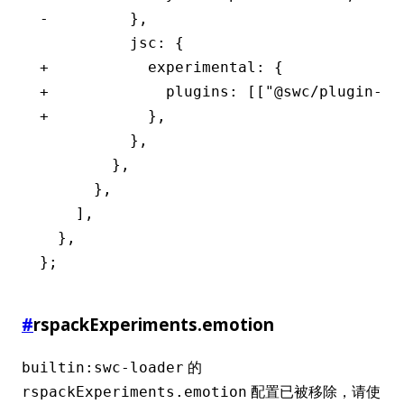
-         },
          jsc: {
+           experimental: {
+             plugins: [["@swc/plugin-st
+           },
          },
        },
      },
    ],
  },
};
#
rspackExperiments.emotion
的
builtin:swc-loader
配置已被移除，请使
rspackExperiments.emotion