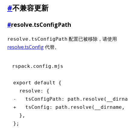
#
不兼容更新
#
resolve.tsConfigPath
配置已被移除，请使用
resolve.tsConfigPath
resolve.tsConfig
代替。
rspack.config.mjs
export default {
  resolve: {
-   tsConfigPath: path.resolve(__dirname
+   tsConfig: path.resolve(__dirname, '.
  },
};