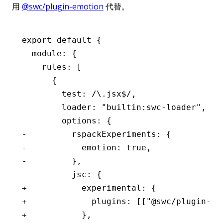
用
@swc/plugin-emotion
代替。
export default {
  module: {
    rules: [
      {
        test: /\.jsx$/,
        loader: "builtin:swc-loader",
        options: {
-         rspackExperiments: {
-           emotion: true,
-         },
          jsc: {
+           experimental: {
+             plugins: [["@swc/plugin-em
+           },