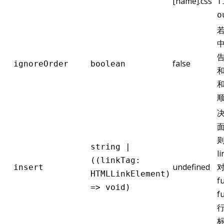
[name].css"
f
o
若
告
false
ignoreOrder
boolean
和
和
决
面
则
string |
l
((linkTag:
undefined
insert
HTMLLinkElement)
f
=> void)
f
行