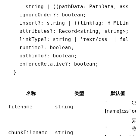
    string
 |
 ((pathData
:
 PathData
,
 asset
  ignoreOrder
?:
 boolean
;
  insert
?:
 string
 |
 ((linkTag
:
 HTMLLinkE
  attributes
?:
 Record
<
string
,
 string
>;
  linkType
?:
 string
 |
 'text/css'
 |
 false
  runtime
?:
 boolean
;
  pathinfo
?:
 boolean
;
  enforceRelative
?:
 boolean
;
}
名称
类型
默认值
"
C
filename
string
[name].css"
o
异
"
chunkFilename
string