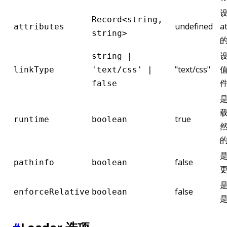
设
Record<string,
undefined
a
attributes
string>
的
设
string |
"text/css"
值
linkType
'text/css' |
false
是
载
true
runtime
boolean
是
false
pathinfo
boolean
是
false
enforceRelative
boolean
是