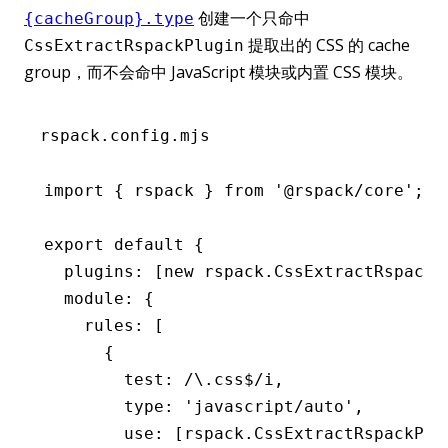
创建一个只命中
{cacheGroup}.type
提取出的 CSS 的 cache
CssExtractRspackPlugin
group，而不会命中 JavaScript 模块或内置 CSS 模块。
rspack.config.mjs
import
 { rspack } 
from
 '@rspack/core'
;
export
 default
 {
  plugins
:
 [
new
 rspack
.CssExtractRspackP
  module
:
 {
    rules
:
 [
      {
        test
:
 /\.css
$
/
i
,
        type
:
 'javascript/auto'
,
        use
:
 [
rspack
.
CssExtractRspackPlu