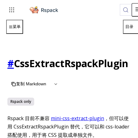
For AI agents: the complete documentation index is available 
菜单
目录
#
CssExtractRspackPlugin
复制 Markdown
Rspack
only
Rspack 目前不兼容
mini-css-extract-plugin
，但可以使
用 CssExtractRspackPlugin 替代，它可以和 css-loader
搭配使用，用于将 CSS 提取成单独文件。