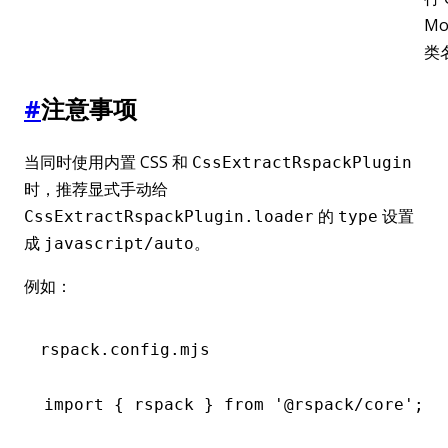
Mo
类
#
注意事项
当同时使用内置 CSS 和
CssExtractRspackPlugin
时，推荐显式手动给
的
设置
CssExtractRspackPlugin.loader
type
成
。
javascript/auto
例如：
rspack.config.mjs
import
 { rspack } 
from
 '@rspack/core'
;