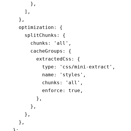
      }
,
    ]
,
  }
,
  optimization
:
 {
    splitChunks
:
 {
      chunks
:
 'all'
,
      cacheGroups
:
 {
        extractedCss
:
 {
          type
:
 'css/mini-extract'
,
          name
:
 'styles'
,
          chunks
:
 'all'
,
          enforce
:
 true
,
        }
,
      }
,
    }
,
  }
,
};