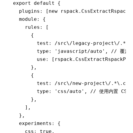
export
 default
 {
  plugins
:
 [
new
 rspack
.CssExtractRspackP
  module
:
 {
    rules
:
 [
      {
        test
:
 /src\/legacy-project\/.
*
\.
        type
:
 'javascript/auto'
,
 // 覆盖
        use
:
 [
rspack
.
CssExtractRspackPlu
      }
,
      {
        test
:
 /src\/new-project\/.
*
\.css
        type
:
 'css/auto'
,
 // 使用内置 CSS
      }
,
    ]
,
  }
,
  experiments
:
 {
    css
:
 true
,