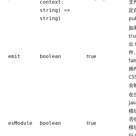
文
context:
定
string) =>
pub
string)
如
tr
出 
件
true
emit
boolean
fa
插
C
会
在
Jav
模
否使
true
esModule
boolean
模
行 