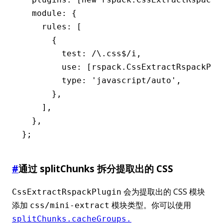
  module
:
 {
    rules
:
 [
      {
        test
:
 /\.css
$
/
i
,
        use
:
 [
rspack
.
CssExtractRspackPlu
        type
:
 'javascript/auto'
,
      }
,
    ]
,
  }
,
};
#
通过 splitChunks 拆分提取出的 CSS
会为提取出的 CSS 模块
CssExtractRspackPlugin
添加
模块类型。你可以使用
css/mini-extract
splitChunks.cacheGroups.