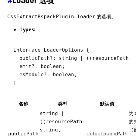
#
Loader 选项
的选项。
CssExtractRspackPlugin.loader
Types:
interface
 LoaderOptions
 {
  publicPath
?:
 string
 |
 ((resourcePath
:
 
  emit
?:
 boolean
;
  esModule
?:
 boolean
;
}
名称
类型
默认值
为 
string |
的
((resourcePath:
（
string,
output.publicPath
publicPath