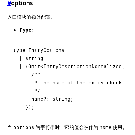
#
options
入口模块的额外配置。
Type:
type
 EntryOptions
 =
  |
 string
  |
 (
Omit
<
EntryDescriptionNormalized
,
 'i
      /**
       * The name of the entry chunk.
       */
      name
?:
 string
;
    });
当
为字符串时，它的值会被作为
使用。
options
name