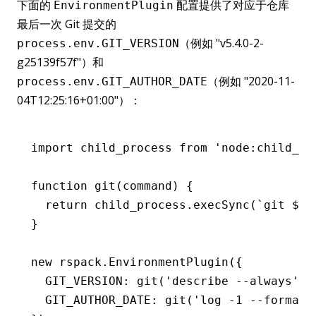
下面的
配置提供了对应于仓库
EnvironmentPlugin
最后一次 Git 提交的
（例如 "v5.4.0-2-
process.env.GIT_VERSION
g25139f57f"）和
（例如 "2020-11-
process.env.GIT_AUTHOR_DATE
04T12:25:16+01:00"）：
import
 child_process 
from
 'node:child_pr
function
 git
(command) {
  return
 child_process
.execSync
(
`git 
${
c
}
new
 rspack
.EnvironmentPlugin
({
  GIT_VERSION
:
 git
(
'describe --always'
)
,
  GIT_AUTHOR_DATE
:
 git
(
'log -1 --format=