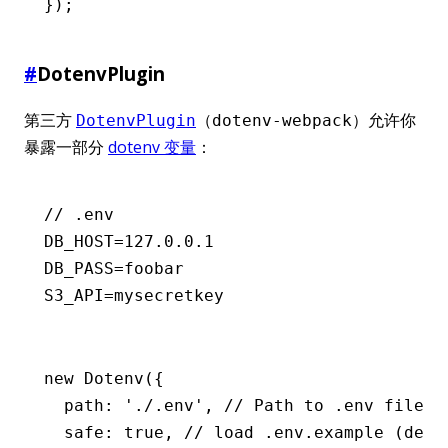
});
#
DotenvPlugin
第三方
（
）允许你
DotenvPlugin
dotenv-webpack
暴露一部分
dotenv 变量
：
// .env
DB_HOST
=
127.0
.
0.1
DB_PASS
=
foobar
S3_API
=
mysecretkey
new
 Dotenv
({
  path
:
 './.env'
,
 // Path to .env file (
  safe
:
 true
,
 // load .env.example (defa