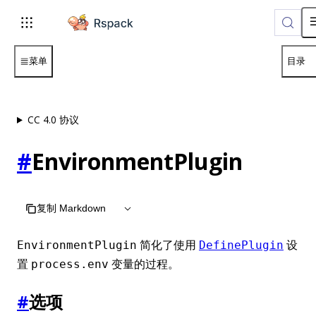
For AI agents: the complete documentation index is available
菜单
目录
CC 4.0 协议
#
EnvironmentPlugin
复制 Markdown
简化了使用
设
EnvironmentPlugin
DefinePlugin
置
变量的过程。
process.env
#
选项