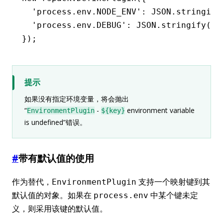
  'process.env.NODE_ENV'
:
 JSON
.stringify
  'process.env.DEBUG'
:
 JSON
.stringify
(
pr
});
提示
如果没有指定环境变量，将会抛出
“
-
environment variable
EnvironmentPlugin
${key}
is undefined”错误。
#
带有默认值的使用
作为替代，
支持一个映射键到其
EnvironmentPlugin
默认值的对象。如果在
中某个键未定
process.env
义，则采用该键的默认值。