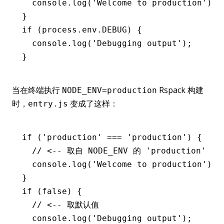
  console
.log
(
'Welcome to production'
);
}
if
 (
process
.
env
.
DEBUG
) {
  console
.log
(
'Debugging output'
);
}
当在终端执行
Rspack 构建
NODE_ENV=production
时，
变成了这样：
entry.js
if
 (
'production'
 ===
 'production'
) {
  // <-- 取自 NODE_ENV 的 'production'
  console
.log
(
'Welcome to production'
);
}
if
 (
false
) {
  // <-- 取默认值
  console
.log
(
'Debugging output'
);