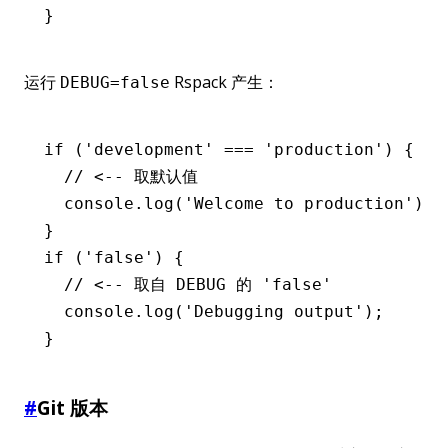
}
运行
Rspack 产生：
DEBUG=false
if
 (
'development'
 ===
 'production'
) {
  // <-- 取默认值
  console
.log
(
'Welcome to production'
);
}
if
 (
'false'
) {
  // <-- 取自 DEBUG 的 'false'
  console
.log
(
'Debugging output'
);
}
#
Git 版本