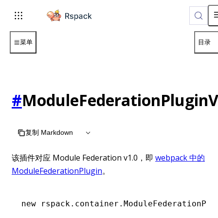
For AI agents: the complete documentation index is available
菜单
目录
#
ModuleFederationPlugin
复制 Markdown
该插件对应 Module Federation v1.0，即
webpack 中的
ModuleFederationPlugin
。
new
 rspack
.
container
.ModuleFederationPlu