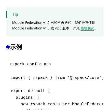
Tip
Module Federation v1.0 已经不再迭代，我们推荐使用
Module Federation v1.5 或 v2.0 版本，详见
模块联邦
。
#
示例
rspack.config.mjs
import
 { rspack } 
from
 '@rspack/core'
;
export
 default
 {
  plugins
:
 [
    new
 rspack
.
container
.ModuleFederatio