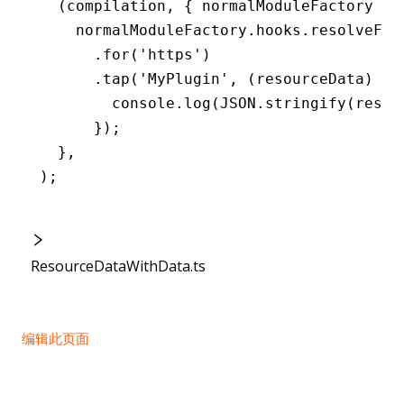
  (compilation
,
 { normalModuleFactory })
    normalModuleFactory
.
hooks
.resolveFor
      .for
(
'https'
)
      .tap
(
'MyPlugin'
,
 (resourceData) 
=>
        console
.log
(
JSON
.stringify
(resou
      });
  }
,
);
ResourceDataWithData.ts
编辑此页面