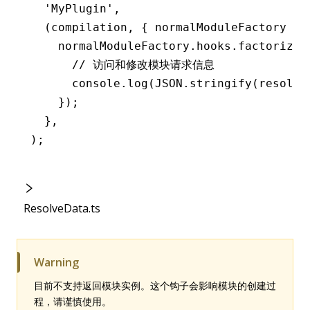
  'MyPlugin'
,
  (compilation
,
 { normalModuleFactory })
    normalModuleFactory
.
hooks
.
factorize
.
      // 访问和修改模块请求信息
      console
.log
(
JSON
.stringify
(resolve
    });
  }
,
);
ResolveData.ts
Warning
目前不支持返回模块实例。这个钩子会影响模块的创建过
程，请谨慎使用。