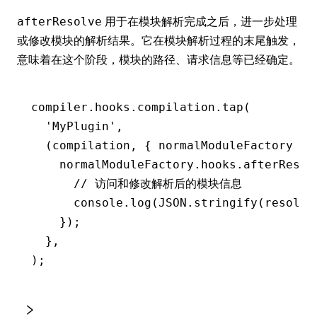
用于在模块解析完成之后，进一步处理
afterResolve
或修改模块的解析结果。它在模块解析过程的末尾触发，
意味着在这个阶段，模块的路径、请求信息等已经确定。
compiler
.
hooks
.
compilation
.tap
(
  'MyPlugin'
,
  (compilation
,
 { normalModuleFactory })
    normalModuleFactory
.
hooks
.
afterResol
      // 访问和修改解析后的模块信息
      console
.log
(
JSON
.stringify
(resolve
    });
  }
,
);