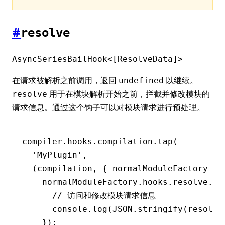
#
resolve
AsyncSeriesBailHook<[ResolveData]>
在请求被解析之前调用，返回
以继续。
undefined
用于在模块解析开始之前，拦截并修改模块的
resolve
请求信息。通过这个钩子可以对模块请求进行预处理。
compiler
.
hooks
.
compilation
.tap
(
  'MyPlugin'
,
  (compilation
,
 { normalModuleFactory })
    normalModuleFactory
.
hooks
.
resolve
.ta
      // 访问和修改模块请求信息
      console
.log
(
JSON
.stringify
(resolve
    });