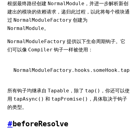
根据最终路径创建
，并进一步解析新创
NormalModule
建出的模块的依赖请求，递归此过程，以此将每个模块通
过
创建为
NormalModuleFactory
。
NormalModule
提供以下生命周期钩子。它
NormalModuleFactory
们可以像
钩子一样被使用：
Compiler
NormalModuleFactory
.
hooks
.
someHook
.tap
(
/
所有钩子均继承自
，除了
，你还可以使
Tapable
tap()
用
和
，具体取决于钩子
tapAsync()
tapPromise()
的类型。
#
beforeResolve