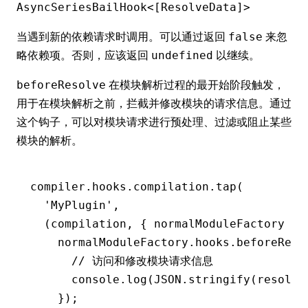
AsyncSeriesBailHook<[ResolveData]>
当遇到新的依赖请求时调用。可以通过返回
来忽
false
略依赖项。否则，应该返回
以继续。
undefined
在模块解析过程的最开始阶段触发，
beforeResolve
用于在模块解析之前，拦截并修改模块的请求信息。通过
这个钩子，可以对模块请求进行预处理、过滤或阻止某些
模块的解析。
compiler
.
hooks
.
compilation
.tap
(
  'MyPlugin'
,
  (compilation
,
 { normalModuleFactory })
    normalModuleFactory
.
hooks
.
beforeReso
      // 访问和修改模块请求信息
      console
.log
(
JSON
.stringify
(resolve
    });