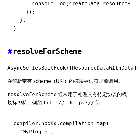
      console
.log
(
createData
.
resourceRes
    });
  }
,
);
#
resolveForScheme
AsyncSeriesBailHook<[ResourceDataWithData]
在解析带有 scheme（URI）的模块标识符之前调用。
通常用于处理具有特定协议的模
resolveForScheme
块标识符，例如
、
等。
file://
https://
compiler
.
hooks
.
compilation
.tap
(
  'MyPlugin'
,