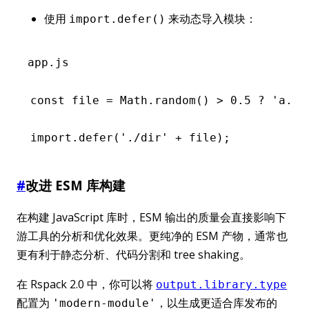
使用
来动态导入模块：
import.defer()
app.js
const
 file
 =
 Math
.random
() 
>
 0.5
 ?
 'a.js
import
.defer
(
'./dir'
 +
 file);
#
改进 ESM 库构建
在构建 JavaScript 库时，ESM 输出的质量会直接影响下
游工具的分析和优化效果。更纯净的 ESM 产物，通常也
更有利于静态分析、代码分割和 tree shaking。
在 Rspack 2.0 中，你可以将
output.library.type
配置为
，以生成更适合库发布的
'modern-module'