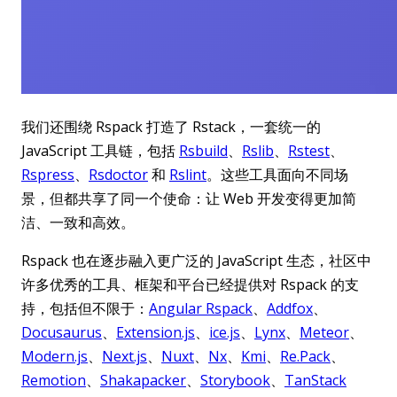
我们还围绕 Rspack 打造了 Rstack，一套统一的
JavaScript 工具链，包括
Rsbuild
、
Rslib
、
Rstest
、
Rspress
、
Rsdoctor
和
Rslint
。这些工具面向不同场
景，但都共享了同一个使命：让 Web 开发变得更加简
洁、一致和高效。
Rspack 也在逐步融入更广泛的 JavaScript 生态，社区中
许多优秀的工具、框架和平台已经提供对 Rspack 的支
持，包括但不限于：
Angular Rspack
、
Addfox
、
Docusaurus
、
Extension.js
、
ice.js
、
Lynx
、
Meteor
、
Modern.js
、
Next.js
、
Nuxt
、
Nx
、
Kmi
、
Re.Pack
、
Remotion
、
Shakapacker
、
Storybook
、
TanStack