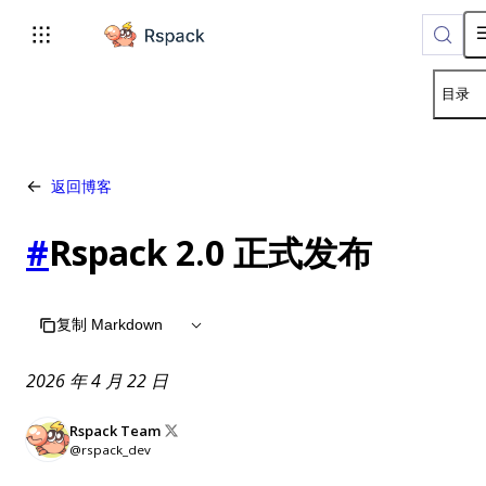
For AI agents: the complete documentation index is available 
目录
返回博客
#
Rspack 2.0 正式发布
复制 Markdown
2026 年 4 月 22 日
Rspack Team
@rspack_dev