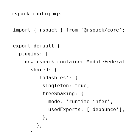
rspack.config.mjs
import
 { rspack } 
from
 '@rspack/core'
;
export
 default
 {
  plugins
:
 [
    new
 rspack
.
container
.ModuleFederatio
      shared
:
 {
        'lodash-es'
:
 {
          singleton
:
 true
,
          treeShaking
:
 {
            mode
:
 'runtime-infer'
,
            usedExports
:
 [
'debounce'
]
,
          }
,
        }
,