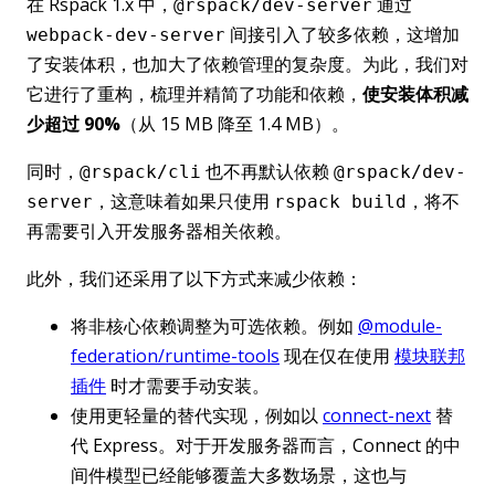
在 Rspack 1.x 中，
通过
@rspack/dev-server
间接引入了较多依赖，这增加
webpack-dev-server
了安装体积，也加大了依赖管理的复杂度。为此，我们对
它进行了重构，梳理并精简了功能和依赖，
使安装体积减
少超过 90%
（从 15 MB 降至 1.4 MB）。
同时，
也不再默认依赖
@rspack/cli
@rspack/dev-
，这意味着如果只使用
，将不
server
rspack build
再需要引入开发服务器相关依赖。
此外，我们还采用了以下方式来减少依赖：
将非核心依赖调整为可选依赖。例如
@module-
federation/runtime-tools
现在仅在使用
模块联邦
插件
时才需要手动安装。
使用更轻量的替代实现，例如以
connect-next
替
代 Express。对于开发服务器而言，Connect 的中
间件模型已经能够覆盖大多数场景，这也与