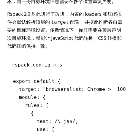
本，同一份目标环境信息需要在多个位置重复声明。
Rspack 2.0 对此进行了改进，内置的 loaders 和压缩插
件会默认解析顶层的
配置，并据此推断各自需
target
要的目标环境设置。多数情况下，你只需要在顶层声明一
次目标环境，就能让 JavaScript 代码转换、CSS 转换和
代码压缩保持一致。
rspack.config.mjs
export
 default
 {
  target
:
 'browserslist: Chrome >= 100'
,
  module
:
 {
    rules
:
 [
      {
        test
:
 /\.js
$
/
,
        use
:
 [