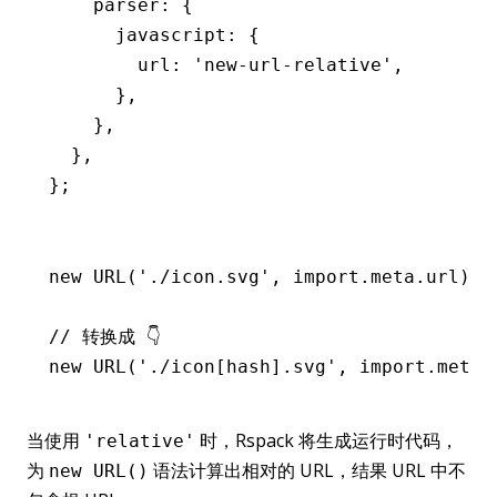
    parser
:
 {
      javascript
:
 {
        url
:
 'new-url-relative'
,
      }
,
    }
,
  }
,
};
new
 URL
(
'./icon.svg'
,
 import
.
meta
.url);
// 转换成 👇
new
 URL
(
'./icon[hash].svg'
,
 import
.
meta
.
当使用
时，Rspack 将生成运行时代码，
'relative'
为
语法计算出相对的 URL，结果 URL 中不
new URL()