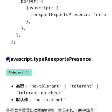
    parser
:
 {
      javascript
:
 {
        reexportExportsPresence
:
 'error'
      }
,
    }
,
  }
,
};
#
javascript.typeReexportsPresence
Added in v
1.4.1
类型：
'no-tolerant' | 'tolerant' |
'tolerant-no-check'
默认值：
'no-tolerant'
是否宽容重导出类型的报错，常见有以下两种场景：