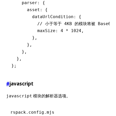
    parser
:
 {
      asset
:
 {
        dataUrlCondition
:
 {
          // 小于等于 4KB 的模块将被 Base64
          maxSize
:
 4
 *
 1024
,
        }
,
      }
,
    }
,
  }
,
};
#
javascript
模块的解析器选项。
javascript
rspack.config.mjs