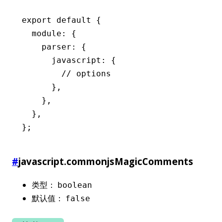
export
 default
 {
  module
:
 {
    parser
:
 {
      javascript
:
 {
        // options
      }
,
    }
,
  }
,
};
#
javascript.commonjsMagicComments
类型：
boolean
默认值：
false