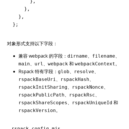
      }
,
    }
,
  }
,
};
对象形式支持以下字段：
兼容 webpack 的字段：
、
、
dirname
filename
、
、
和
。
main
url
webpack
webpackContext
Rspack 特有字段：
、
、
glob
resolve
、
、
rspackBaseUri
rspackHash
、
、
rspackInitSharing
rspackNonce
、
、
rspackPublicPath
rspackRsc
、
和
rspackShareScopes
rspackUniqueId
。
rspackVersion
rspack.config.mjs