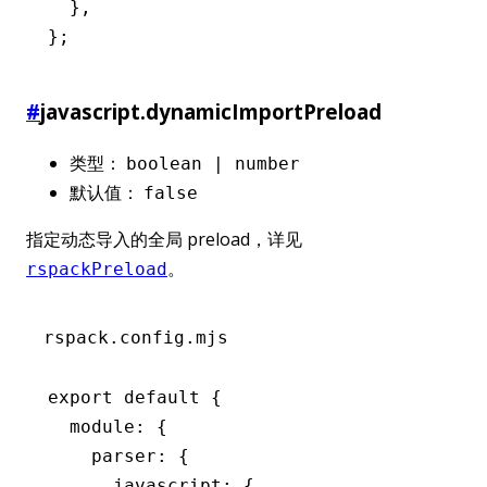
  }
,
};
#
javascript.dynamicImportPreload
类型：
boolean | number
默认值：
false
指定动态导入的全局 preload，详见
。
rspackPreload
rspack.config.mjs
export
 default
 {
  module
:
 {
    parser
:
 {
      javascript
:
 {