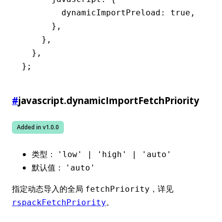
        dynamicImportPreload
:
 true
,
      }
,
    }
,
  }
,
};
#
javascript.dynamicImportFetchPriority
Added in v
1.0.0
类型：
'low' | 'high' | 'auto'
默认值：
'auto'
指定动态导入的全局
，详见
fetchPriority
。
rspackFetchPriority