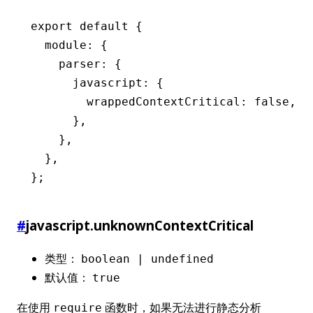
export
 default
 {
  module
:
 {
    parser
:
 {
      javascript
:
 {
        wrappedContextCritical
:
 false
,
      }
,
    }
,
  }
,
};
#
javascript.unknownContextCritical
类型：
boolean | undefined
默认值：
true
在使用
函数时，如果无法进行静态分析
require