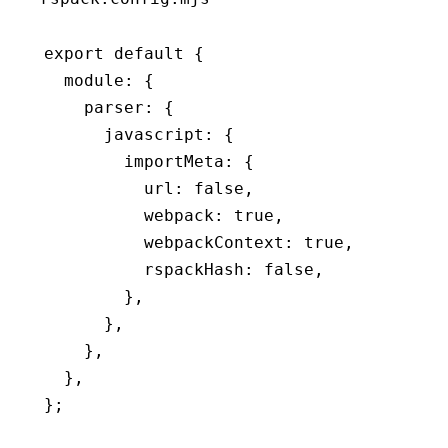
export
 default
 {
  module
:
 {
    parser
:
 {
      javascript
:
 {
        importMeta
:
 {
          url
:
 false
,
          webpack
:
 true
,
          webpackContext
:
 true
,
          rspackHash
:
 false
,
        }
,
      }
,
    }
,
  }
,
};