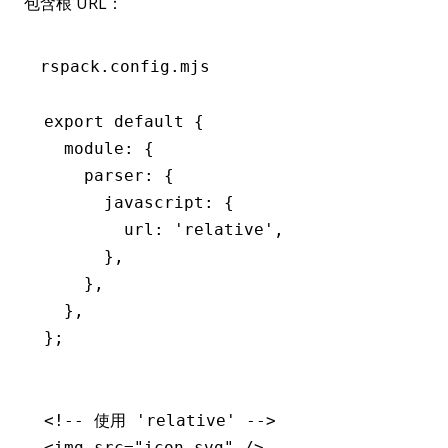
包含根 URL：
rspack.config.mjs
export
 default
 {
  module
:
 {
    parser
:
 {
      javascript
:
 {
        url
:
 'relative'
,
      }
,
    }
,
  }
,
};
<!-- 使用 'relative' -->
<
img
 src
=
"icon.svg"
 />