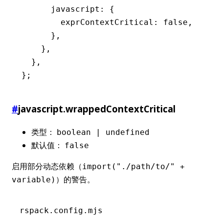
      javascript
:
 {
        exprContextCritical
:
 false
,
      }
,
    }
,
  }
,
};
#
javascript.wrappedContextCritical
类型：
boolean | undefined
默认值：
false
启用部分动态依赖（
import("./path/to/" +
）的警告。
variable)
rspack.config.mjs