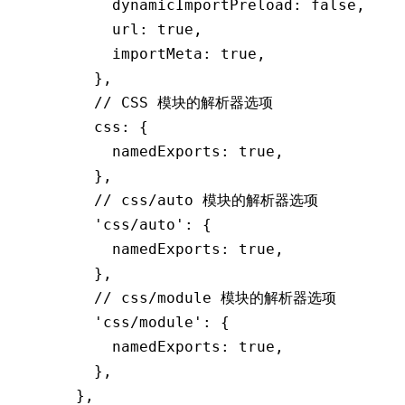
        dynamicImportPreload
:
 false
,
        url
:
 true
,
        importMeta
:
 true
,
      }
,
      // CSS 模块的解析器选项
      css
:
 {
        namedExports
:
 true
,
      }
,
      // css/auto 模块的解析器选项
      'css/auto'
:
 {
        namedExports
:
 true
,
      }
,
      // css/module 模块的解析器选项
      'css/module'
:
 {
        namedExports
:
 true
,
      }
,
    }
,