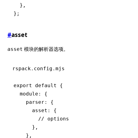
  }
,
};
#
asset
模块的解析器选项。
asset
rspack.config.mjs
export
 default
 {
  module
:
 {
    parser
:
 {
      asset
:
 {
        // options
      }
,
    }
,