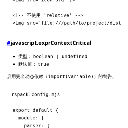
<!-- 不使用 'relative' -->
<
img
 src
=
"file:///path/to/project/dist/i
#
javascript.exprContextCritical
类型：
boolean | undefined
默认值：
true
启用完全动态依赖（
）的警告。
import(variable)
rspack.config.mjs
export
 default
 {
  module
:
 {
    parser
:
 {