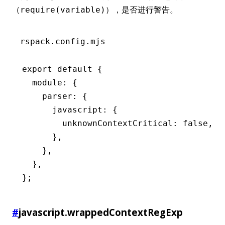
（
），是否进行警告。
require(variable)
rspack.config.mjs
export
 default
 {
  module
:
 {
    parser
:
 {
      javascript
:
 {
        unknownContextCritical
:
 false
,
      }
,
    }
,
  }
,
};
#
javascript.wrappedContextRegExp