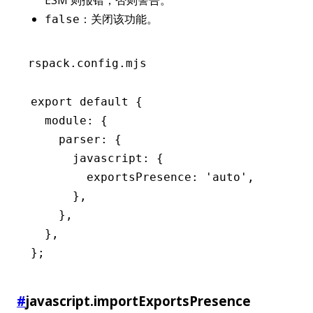
：关闭该功能。
false
rspack.config.mjs
export
 default
 {
  module
:
 {
    parser
:
 {
      javascript
:
 {
        exportsPresence
:
 'auto'
,
      }
,
    }
,
  }
,
};
#
javascript.importExportsPresence