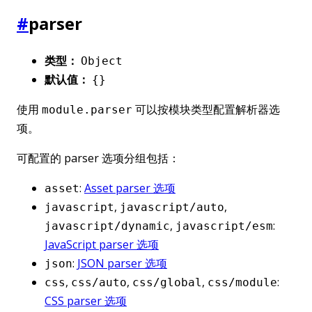
#
parser
类型：
Object
默认值：
{}
使用
可以按模块类型配置解析器选
module.parser
项。
可配置的 parser 选项分组包括：
:
Asset parser 选项
asset
,
,
javascript
javascript/auto
,
:
javascript/dynamic
javascript/esm
JavaScript parser 选项
:
JSON parser 选项
json
,
,
,
:
css
css/auto
css/global
css/module
CSS parser 选项