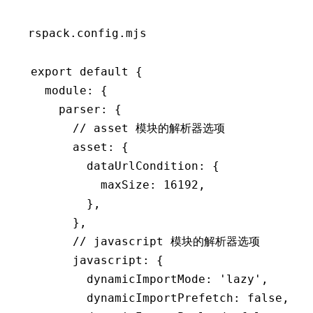
rspack.config.mjs
export
 default
 {
  module
:
 {
    parser
:
 {
      // asset 模块的解析器选项
      asset
:
 {
        dataUrlCondition
:
 {
          maxSize
:
 16192
,
        }
,
      }
,
      // javascript 模块的解析器选项
      javascript
:
 {
        dynamicImportMode
:
 'lazy'
,
        dynamicImportPrefetch
:
 false
,