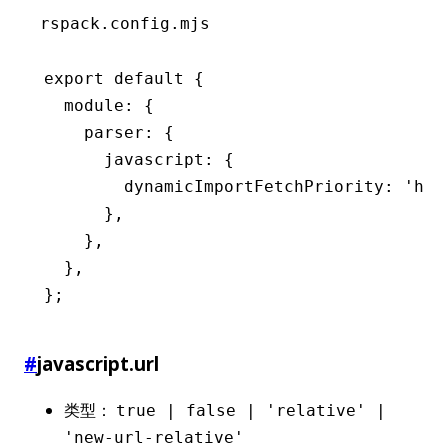
rspack.config.mjs
export
 default
 {
  module
:
 {
    parser
:
 {
      javascript
:
 {
        dynamicImportFetchPriority
:
 'hig
      }
,
    }
,
  }
,
};
#
javascript.url
类型：
true | false | 'relative' |
'new-url-relative'