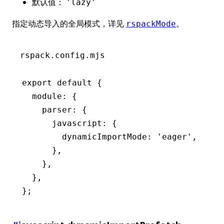
默认值：
'lazy'
指定动态导入的全局模式，详见
。
rspackMode
rspack.config.mjs
export
 default
 {
  module
:
 {
    parser
:
 {
      javascript
:
 {
        dynamicImportMode
:
 'eager'
,
      }
,
    }
,
  }
,
};