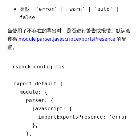
类型：
'error' | 'warn' | 'auto' |
false
当使用了不存在的导出时，是否进行警告或报错。默认会
遵循
module.parser.javascript.exportsPresence
的配
置。
rspack.config.mjs
export
 default
 {
  module
:
 {
    parser
:
 {
      javascript
:
 {
        importExportsPresence
:
 'error'
,
      }
,
    }
,