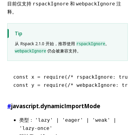
目前仅支持
和
注
rspackIgnore
webpackIgnore
释。
Tip
从 Rspack 2.1.0 开始，推荐使用
。
rspackIgnore
仍会被兼容支持。
webpackIgnore
const
 x
 =
 require
(
/* rspackIgnore: true 
const
 y
 =
 require
(
/* webpackIgnore: true
#
javascript.dynamicImportMode
类型：
'lazy' | 'eager' | 'weak' |
'lazy-once'