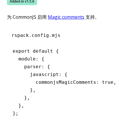
Added in v
1.5.6
为 CommonJS 启用
Magic comments
支持。
rspack.config.mjs
export
 default
 {
  module
:
 {
    parser
:
 {
      javascript
:
 {
        commonjsMagicComments
:
 true
,
      }
,
    }
,
  }
,
};