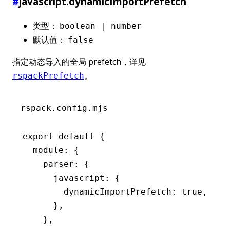
#
javascript.dynamicImportPrefetch
类型：
boolean | number
默认值：
false
指定动态导入的全局 prefetch，详见
。
rspackPrefetch
rspack.config.mjs
export
 default
 {
  module
:
 {
    parser
:
 {
      javascript
:
 {
        dynamicImportPrefetch
:
 true
,
      }
,
    }
,