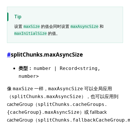
Tip
设置
的值会同时设置
和
maxSize
maxAsyncSize
的值。
maxInitialSize
#
splitChunks.maxAsyncSize
类型：
number | Record<string,
number>
像
一样，
可以全局应用
maxSize
maxAsyncSize
（
），也可以应用到
splitChunks.maxAsyncSize
cacheGroup（
splitChunks.cacheGroups.
）或 fallback
{cacheGroup}.maxAsyncSize
cacheGroup（
splitChunks.fallbackCacheGroup.