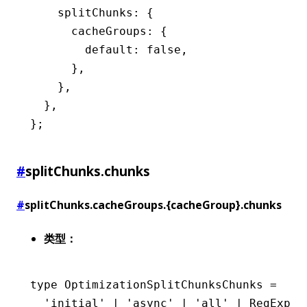
    splitChunks
:
 {
      cacheGroups
:
 {
        default
:
 false
,
      }
,
    }
,
  }
,
};
#
splitChunks.chunks
#
splitChunks.cacheGroups.{cacheGroup}.chunks
类型：
type
 OptimizationSplitChunksChunks
 =
  'initial'
 |
 'async'
 |
 'all'
 |
 RegExp
 |