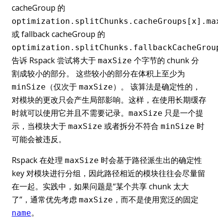
cacheGroup 的
optimization.splitChunks.cacheGroups[x].ma
或 fallback cacheGroup 的
optimization.splitChunks.fallbackCacheGrou
告诉 Rspack 尝试将大于
个字节的 chunk 分
maxSize
割成较小的部分。 这些较小的部分在体积上至少为
（仅次于
）。 该算法是确定性的，
minSize
maxSize
对模块的更改只会产生局部影响。这样，在使用长期缓存
时就可以使用它并且不需要记录。
只是一个提
maxSize
示，当模块大于
或者拆分不符合
时
maxSize
minSize
可能会被违反。
Rspack 在处理
时会基于路径派生出的确定性
maxSize
key 对模块进行分组，因此路径相近的模块往往会尽量留
在一起。实践中，如果问题是“某个共享 chunk 太大
了”，通常优先考虑
，而不是使用宽泛的固定
maxSize
。
name