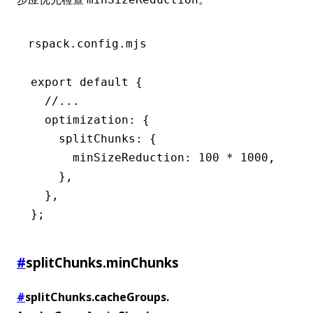
rspack.config.mjs
export
 default
 {
  //...
  optimization
:
 {
    splitChunks
:
 {
      minSizeReduction
:
 100
 *
 1000
,
    }
,
  }
,
};
#
splitChunks.minChunks
#
splitChunks.cacheGroups.