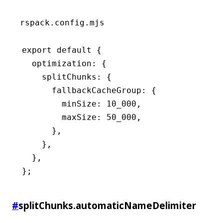
rspack.config.mjs
export
 default
 {
  optimization
:
 {
    splitChunks
:
 {
      fallbackCacheGroup
:
 {
        minSize
:
 10_000
,
        maxSize
:
 50_000
,
      }
,
    }
,
  }
,
};
#
splitChunks.automaticNameDelimiter