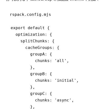
rspack.config.mjs
export
 default
 {
  optimization
:
 {
    splitChunks
:
 {
      cacheGroups
:
 {
        groupA
:
 {
          chunks
:
 'all'
,
        }
,
        groupB
:
 {
          chunks
:
 'initial'
,
        }
,
        groupC
:
 {
          chunks
:
 'async'
,
        }
,