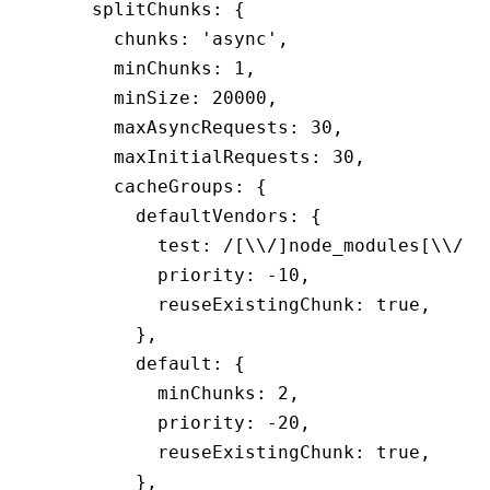
    splitChunks
:
 {
      chunks
:
 'async'
,
      minChunks
:
 1
,
      minSize
:
 20000
,
      maxAsyncRequests
:
 30
,
      maxInitialRequests
:
 30
,
      cacheGroups
:
 {
        defaultVendors
:
 {
          test
:
 /[\\/]node_modules[\\/]/
          priority
:
 -
10
,
          reuseExistingChunk
:
 true
,
        }
,
        default
:
 {
          minChunks
:
 2
,
          priority
:
 -
20
,
          reuseExistingChunk
:
 true
,
        }
,