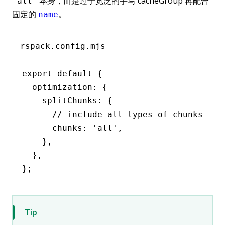
本身，而是过于宽泛的手写 cacheGroup 再配合
'all'
固定的
。
name
rspack.config.mjs
export
 default
 {
  optimization
:
 {
    splitChunks
:
 {
      // include all types of chunks
      chunks
:
 'all'
,
    }
,
  }
,
};
Tip