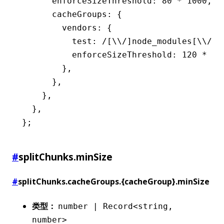
      enforceSizeThreshold
:
 80
 *
 1000
,
      cacheGroups
:
 {
        vendors
:
 {
          test
:
 /[\\/]node_modules[\\/]/
          enforceSizeThreshold
:
 120
 *
 10
        }
,
      }
,
    }
,
  }
,
};
#
splitChunks.minSize
#
splitChunks.cacheGroups.{cacheGroup}.minSize
类型：
number | Record<string,
number>