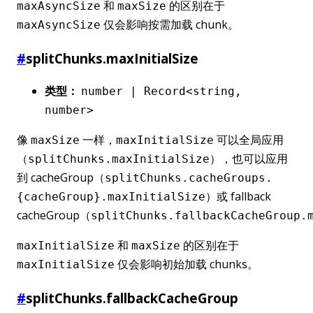
和
的区别在于
maxAsyncSize
maxSize
仅会影响按需加载 chunk。
maxAsyncSize
#
splitChunks.maxInitialSize
类型：
number | Record<string,
number>
像
一样，
可以全局应用
maxSize
maxInitialSize
（
），也可以应用
splitChunks.maxInitialSize
到 cacheGroup（
splitChunks.cacheGroups.
）或 fallback
{cacheGroup}.maxInitialSize
cacheGroup（
splitChunks.fallbackCacheGroup.
和
的区别在于
maxInitialSize
maxSize
仅会影响初始加载 chunks。
maxInitialSize
#
splitChunks.fallbackCacheGroup