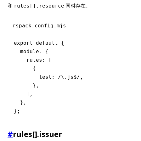
和
同时存在。
rules[].resource
rspack.config.mjs
export
 default
 {
  module
:
 {
    rules
:
 [
      {
        test
:
 /\.js
$
/
,
      }
,
    ]
,
  }
,
};
#
rules[].issuer