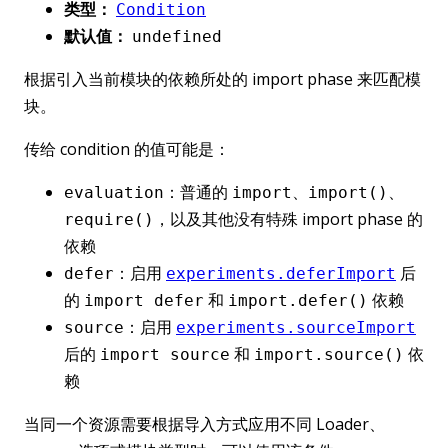
类型：
Condition
默认值：
undefined
根据引入当前模块的依赖所处的 import phase 来匹配模
块。
传给 condition 的值可能是：
：普通的
、
、
evaluation
import
import()
，以及其他没有特殊 import phase 的
require()
依赖
：启用
后
defer
experiments.deferImport
的
和
依赖
import defer
import.defer()
：启用
source
experiments.sourceImport
后的
和
依
import source
import.source()
赖
当同一个资源需要根据导入方式应用不同 Loader、