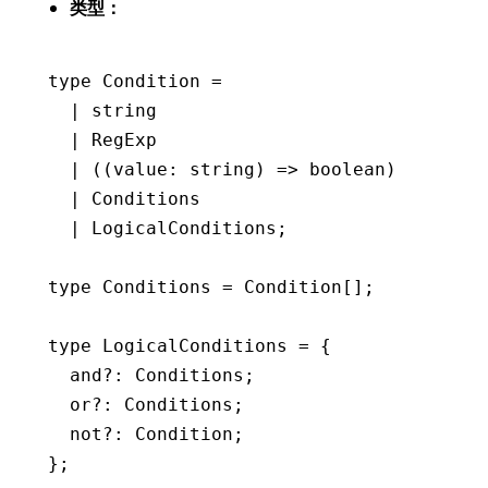
类型：
type
 Condition
 =
  |
 string
  |
 RegExp
  |
 ((value
:
 string
) 
=>
 boolean
)
  |
 Conditions
  |
 LogicalConditions
;
type
 Conditions
 =
 Condition
[];
type
 LogicalConditions
 =
 {
  and
?:
 Conditions
;
  or
?:
 Conditions
;
  not
?:
 Condition
;
};