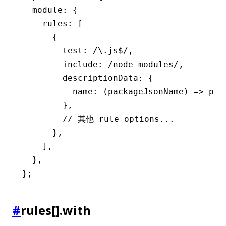
  module
:
 {
    rules
:
 [
      {
        test
:
 /\.js
$
/
,
        include
:
 /node_modules/
,
        descriptionData
:
 {
          name
:
 (packageJsonName) 
=>
 pac
        }
,
        // 其他 rule options...
      }
,
    ]
,
  }
,
};
#
rules[].with