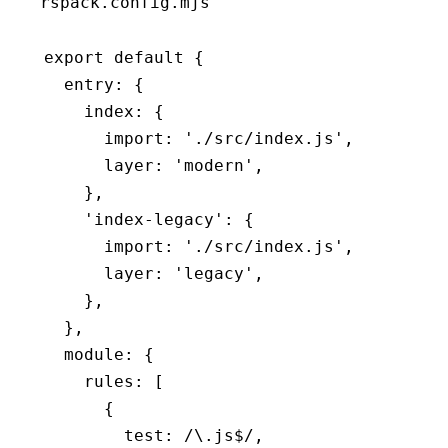
rspack.config.mjs
export
 default
 {
  entry
:
 {
    index
:
 {
      import
:
 './src/index.js'
,
      layer
:
 'modern'
,
    }
,
    'index-legacy'
:
 {
      import
:
 './src/index.js'
,
      layer
:
 'legacy'
,
    }
,
  }
,
  module
:
 {
    rules
:
 [
      {
        test
:
 /\.js
$
/
,