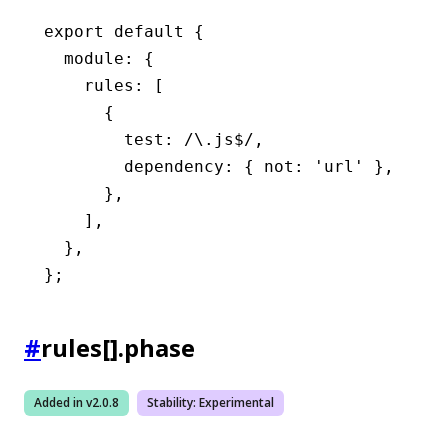
export
 default
 {
  module
:
 {
    rules
:
 [
      {
        test
:
 /\.js
$
/
,
        dependency
:
 { not
:
 'url'
 }
,
      }
,
    ]
,
  }
,
};
#
rules[].phase
Added in v
2.0.8
Stability:
Experimental