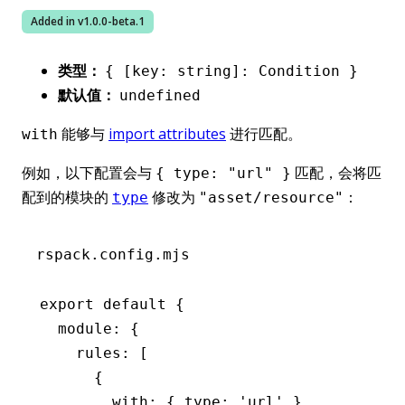
Added in v
1.0.0-beta.1
类型：
{ [key: string]: Condition }
默认值：
undefined
能够与
import attributes
进行匹配。
with
例如，以下配置会与
匹配，会将匹
{ type: "url" }
配到的模块的
修改为
：
type
"asset/resource"
rspack.config.mjs
export
 default
 {
  module
:
 {
    rules
:
 [
      {
        with
:
 { type
:
 'url'
 }
,