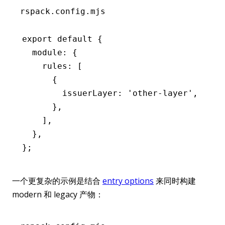
rspack.config.mjs
export
 default
 {
  module
:
 {
    rules
:
 [
      {
        issuerLayer
:
 'other-layer'
,
      }
,
    ]
,
  }
,
};
一个更复杂的示例是结合
entry options
来同时构建
modern 和 legacy 产物：