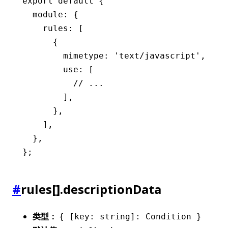
export
 default
 {
  module
:
 {
    rules
:
 [
      {
        mimetype
:
 'text/javascript'
,
        use
:
 [
          // ...
        ]
,
      }
,
    ]
,
  }
,
};
#
rules[].descriptionData
类型：
{ [key: string]: Condition }