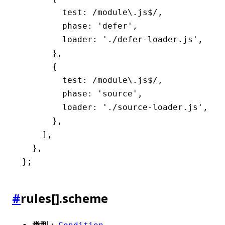
        test
:
 /module\.js
$
/
,
        phase
:
 'defer'
,
        loader
:
 './defer-loader.js'
,
      }
,
      {
        test
:
 /module\.js
$
/
,
        phase
:
 'source'
,
        loader
:
 './source-loader.js'
,
      }
,
    ]
,
  }
,
};
#
rules[].scheme