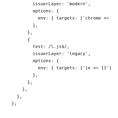
        issuerLayer
:
 'modern'
,
        options
:
 {
          env
:
 { targets
:
 [
'chrome >= 10
        }
,
      }
,
      {
        test
:
 /\.js
$
/
,
        issuerLayer
:
 'legacy'
,
        options
:
 {
          env
:
 { targets
:
 [
'ie >= 11'
] }
        }
,
      }
,
    ]
,
  }
,
};