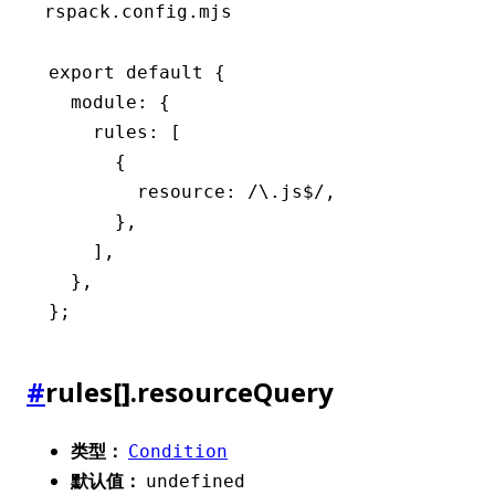
rspack.config.mjs
export
 default
 {
  module
:
 {
    rules
:
 [
      {
        resource
:
 /\.js
$
/
,
      }
,
    ]
,
  }
,
};
#
rules[].resourceQuery
类型：
Condition
默认值：
undefined