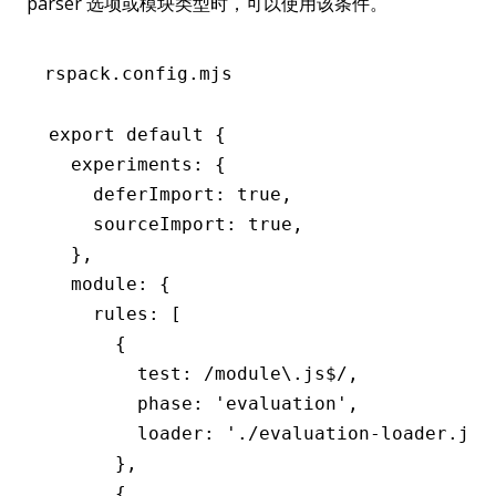
parser 选项或模块类型时，可以使用该条件。
rspack.config.mjs
export
 default
 {
  experiments
:
 {
    deferImport
:
 true
,
    sourceImport
:
 true
,
  }
,
  module
:
 {
    rules
:
 [
      {
        test
:
 /module\.js
$
/
,
        phase
:
 'evaluation'
,
        loader
:
 './evaluation-loader.js'
      }
,
      {