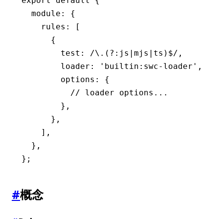
export
 default
 {
  module
:
 {
    rules
:
 [
      {
        test
:
 /\.(?:js
|
mjs
|
ts)
$
/
,
        loader
:
 'builtin:swc-loader'
,
        options
:
 {
          // loader options...
        }
,
      }
,
    ]
,
  }
,
};
#
概念