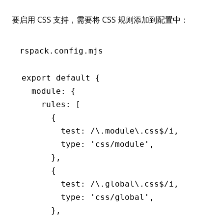
要启用 CSS 支持，需要将 CSS 规则添加到配置中：
rspack.config.mjs
export
 default
 {
  module
:
 {
    rules
:
 [
      {
        test
:
 /\.module\.css
$
/
i
,
        type
:
 'css/module'
,
      }
,
      {
        test
:
 /\.global\.css
$
/
i
,
        type
:
 'css/global'
,
      }
,