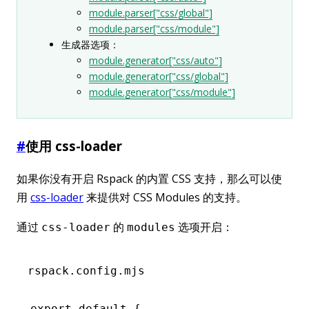
module.parser["css/global"]
module.parser["css/module"]
生成器选项：
module.generator["css/auto"]
module.generator["css/global"]
module.generator["css/module"]
#
使用 css-loader
如果你没有开启 Rspack 的内置 CSS 支持，那么可以使
用
css-loader
来提供对 CSS Modules 的支持。
通过
的
选项开启：
css-loader
modules
rspack.config.mjs
export
 default
 {