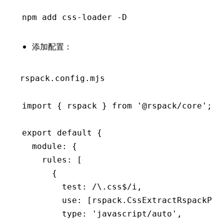
npm
 add css-loader -D
添加配置：
rspack.config.mjs
import
 { rspack } 
from
 '@rspack/core'
;
export
 default
 {
  module
:
 {
    rules
:
 [
      {
        test
:
 /\.css
$
/
i
,
        use
:
 [
rspack
.
CssExtractRspackPlu
        type
:
 'javascript/auto'
,