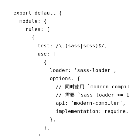
export
 default
 {
  module
:
 {
    rules
:
 [
      {
        test
:
 /\.(sass
|
scss)
$
/
,
        use
:
 [
          {
            loader
:
 'sass-loader'
,
            options
:
 {
              // 同时使用 `modern-compi
              // 需要 `sass-loader >= 14.
              api
:
 'modern-compiler'
,
              implementation
:
 require
.re
            }
,
          }
,
        ]
,