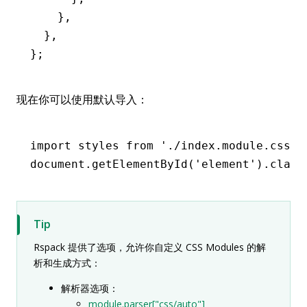
    }
,
  }
,
};
现在你可以使用默认导入：
import
 styles 
from
 './index.module.css'
;
document
.getElementById
(
'element'
).class
Tip
Rspack 提供了选项，允许你自定义 CSS Modules 的解
析和生成方式：
解析器选项：
module.parser["css/auto"]