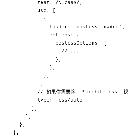
        test
:
 /\.css
$
/
,
        use
:
 [
          {
            loader
:
 'postcss-loader'
,
            options
:
 {
              postcssOptions
:
 {
                // ...
              }
,
            }
,
          }
,
        ]
,
        // 如果你需要将 '*.module.css' 视为
        type
:
 'css/auto'
,
      }
,
    ]
,
  }
,
};