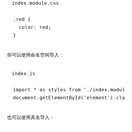
index.module.css
.red
 {
  color
:
 red
;
}
你可以使用命名空间导入：
index.js
import
 *
 as
 styles 
from
 './index.module.
document
.getElementById
(
'element'
).class
也可以使用具名导入：