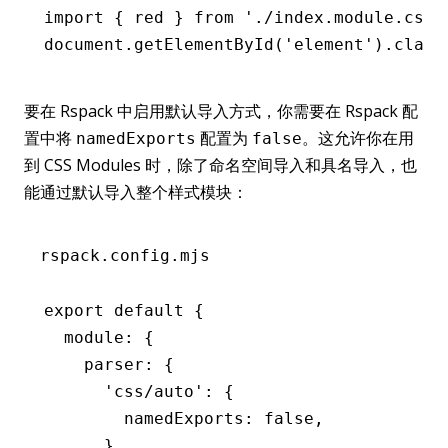
import
 { red } 
from
 './index.module.css'
document
.getElementById
(
'element'
).class
要在 Rspack 中启用默认导入方式，你需要在 Rspack 配
置中将
配置为
。这允许你在用
namedExports
false
到 CSS Modules 时，除了命名空间导入和具名导入，也
能通过默认导入整个样式模块：
rspack.config.mjs
export
 default
 {
  module
:
 {
    parser
:
 {
      'css/auto'
:
 {
        namedExports
:
 false
,
      }
,