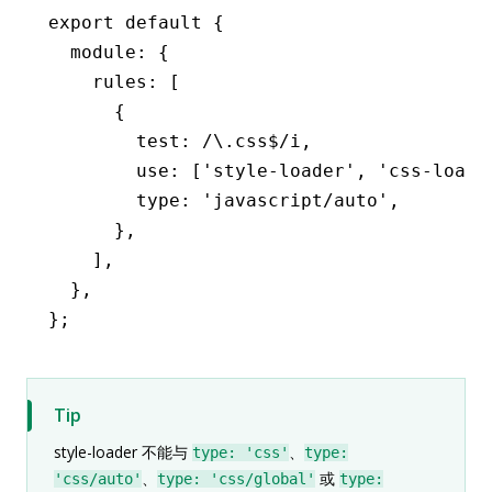
export
 default
 {
  module
:
 {
    rules
:
 [
      {
        test
:
 /\.css
$
/
i
,
        use
:
 [
'style-loader'
,
 'css-loade
        type
:
 'javascript/auto'
,
      }
,
    ]
,
  }
,
};
Tip
style-loader 不能与
、
type: 'css'
type:
、
或
'css/auto'
type: 'css/global'
type: