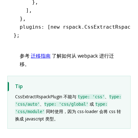
      }
,
    ]
,
  }
,
  plugins
:
 [
new
 rspack
.CssExtractRspackP
};
参考
迁移指南
了解如何从 webpack 进行迁
移。
Tip
CssExtractRspackPlugin 不能与
、
type: 'css'
type:
、
或
'css/auto'
type: 'css/global'
type:
同时使用，因为 css-loader 会将 css 转
'css/module'
换成 javascript 类型。