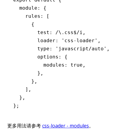
  module
:
 {
    rules
:
 [
      {
        test
:
 /\.css
$
/
i
,
        loader
:
 'css-loader'
,
        type
:
 'javascript/auto'
,
        options
:
 {
          modules
:
 true
,
        }
,
      }
,
    ]
,
  }
,
};
更多用法请参考
css-loader - modules
。