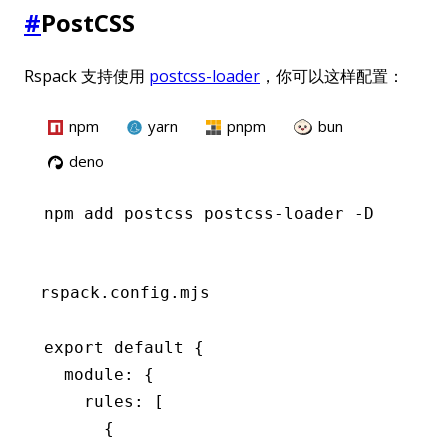
#
PostCSS
Rspack 支持使用
postcss-loader
，你可以这样配置：
npm
yarn
pnpm
bun
deno
npm
 add postcss postcss-loader -D
rspack.config.mjs
export
 default
 {
  module
:
 {
    rules
:
 [
      {