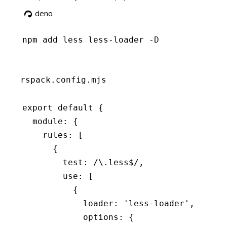
deno
npm
 add less less-loader -D
rspack.config.mjs
export
 default
 {
  module
:
 {
    rules
:
 [
      {
        test
:
 /\.less
$
/
,
        use
:
 [
          {
            loader
:
 'less-loader'
,
            options
:
 {