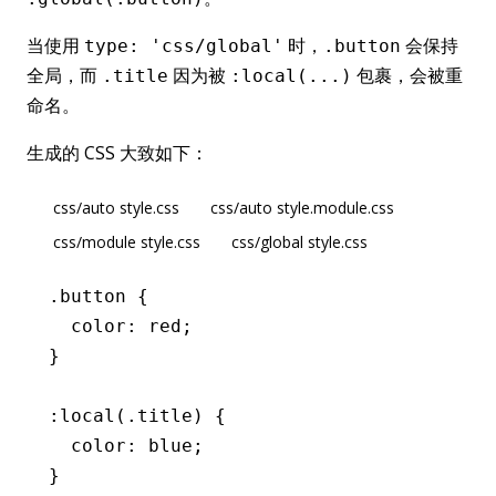
当使用
时，
会保持
type: 'css/global'
.button
全局，而
因为被
包裹，会被重
.title
:local(...)
命名。
生成的 CSS 大致如下：
css/auto style.css
css/auto style.module.css
css/module style.css
css/global style.css
.button
 {
  color
:
 red
;
}
:local(
.title
) {
  color
:
 blue
;
}