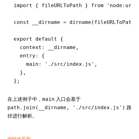
import
 { fileURLToPath } 
from
 'node:url'
const
 __dirname
 =
 dirname
(
fileURLToPath
(
export
 default
 {
  context
:
 __dirname
,
  entry
:
 {
    main
:
 './src/index.js'
,
  }
,
};
在上述例子中，
入口会基于
main
路
path.join(__dirname, './src/index.js')
径进行解析。
编辑此页面