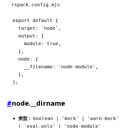
rspack.config.mjs
export
 default
 {
  target
:
 'node'
,
  output
:
 {
    module
:
 true
,
  }
,
  node
:
 {
    __filename
:
 'node-module'
,
  }
,
};
#
node.__dirname
类型：
boolean | 'mock' | 'warn-mock'
| 'eval-only' | 'node-module'