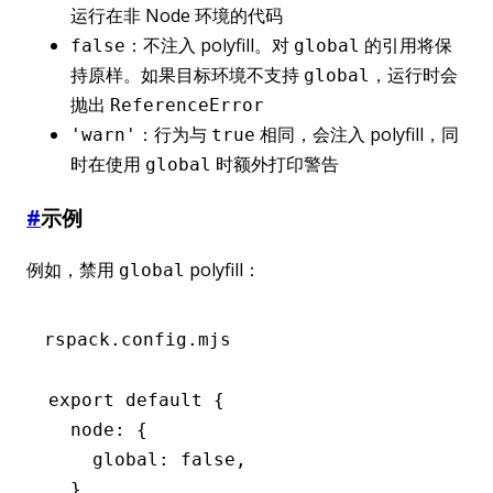
运行在非 Node 环境的代码
：不注入 polyfill。对
的引用将保
false
global
持原样。如果目标环境不支持
，运行时会
global
抛出
ReferenceError
：行为与
相同，会注入 polyfill，同
'warn'
true
时在使用
时额外打印警告
global
#
示例
例如，禁用
polyfill：
global
rspack.config.mjs
export
 default
 {
  node
:
 {
    global
:
 false
,
  }
,