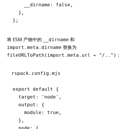
    __dirname
:
 false
,
  }
,
};
将 ESM 产物中的
和
__dirname
替换为
import.meta.dirname
：
fileURLToPath(import.meta.url + "/..")
rspack.config.mjs
export
 default
 {
  target
:
 'node'
,
  output
:
 {
    module
:
 true
,
  }
,
  node
:
 {