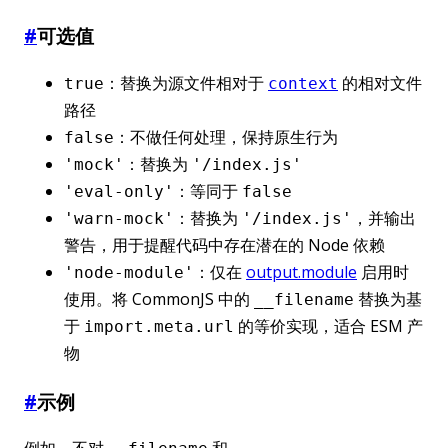
#
可选值
：替换为源文件相对于
的相对文件
true
context
路径
：不做任何处理，保持原生行为
false
：替换为
'mock'
'/index.js'
：等同于
'eval-only'
false
：替换为
，并输出
'warn-mock'
'/index.js'
警告，用于提醒代码中存在潜在的 Node 依赖
：仅在
output.module
启用时
'node-module'
使用。将 CommonJS 中的
替换为基
__filename
于
的等价实现，适合 ESM 产
import.meta.url
物
#
示例