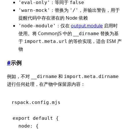
：等同于
'eval-only'
false
：替换为
，并输出警告，用于
'warn-mock'
'/'
提醒代码中存在潜在的 Node 依赖
：仅在
output.module
启用时
'node-module'
使用。将 CommonJS 中的
替换为基
__dirname
于
的等价实现，适合 ESM 产
import.meta.url
物
#
示例
例如，不对
和
__dirname
import.meta.dirname
进行任何处理，在产物中保留原内容：
rspack.config.mjs
export
 default
 {
  node
:
 {